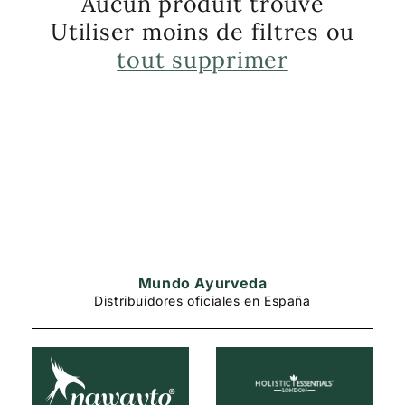
Aucun produit trouvé
c
Utiliser moins de filtres ou
t
tout supprimer
i
o
n
:
Mundo Ayurveda
Distribuidores oficiales en España