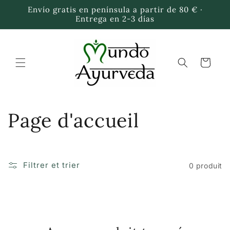
et
Envío gratis en península a partir de 80 € ·
passer
Entrega en 2-3 días
au
contenu
Panier
C
Page d'accueil
o
l
Filtrer et trier
0 produit
l
e