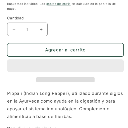
habitual
Impuestos incluidos. Los
gastos de envío
se calculan en la pantalla de
pago.
Cantidad
Cantidad
Reducir
Aumentar
cantidad
cantidad
para
para
Pippali
Pippali
Agregar al carrito
en
en
Cápsulas
Cápsulas
(60
(60
uds)
uds)
—
—
Holistic
Holistic
Essentials
Essentials
Pippali (Indian Long Pepper), utilizado durante siglos
en la Ayurveda como ayuda en la digestión y para
apoyar el sistema inmunológico. Complemento
alimenticio a base de hierbas.