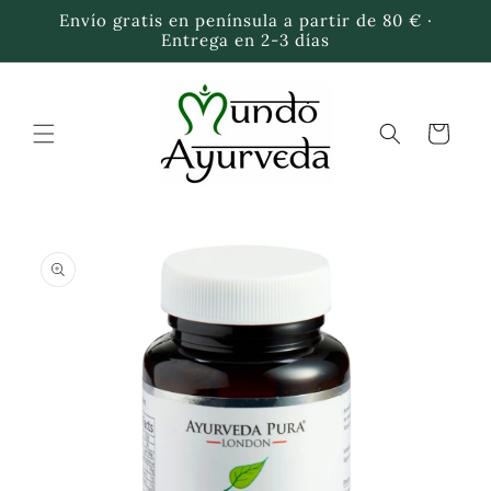
Ir
Envío gratis en península a partir de 80 € ·
directamente
Entrega en 2-3 días
al contenido
Carrito
Ir
directamente
a la
información
del producto