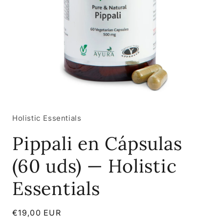
Abrir
elemento
multimedia
1
Holistic Essentials
en
una
Pippali en Cápsulas
ventana
modal
(60 uds) — Holistic
Essentials
Precio
€19,00 EUR