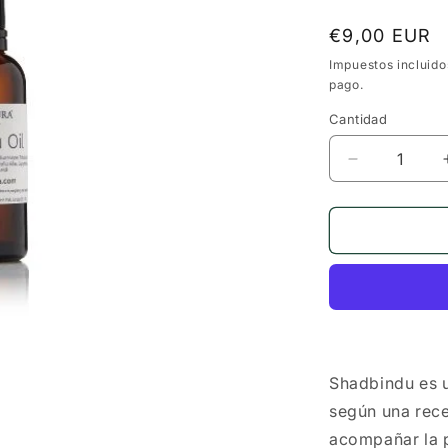
Precio
€9,00 EUR
habitual
Impuestos incluido
pago.
Cantidad
Cantidad
Reducir
cantidad
para
Shadbindu
Nasya
(aceite)
—
Holistic
Essentials
Shadbindu es u
según una rece
acompañar la p