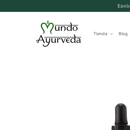
Ir
Envío
directamente
al contenido
Tienda
Blog
Ir
directamente
a la
información
del producto