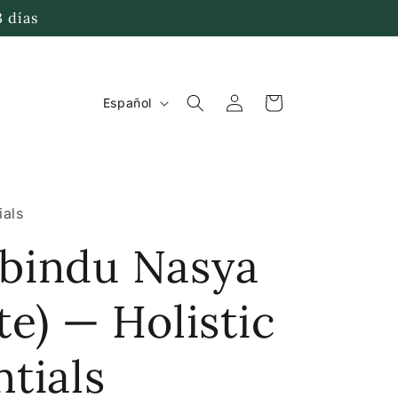
3 días
Iniciar
I
Carrito
Español
sesión
d
i
o
ials
m
bindu Nasya
a
te) — Holistic
tials