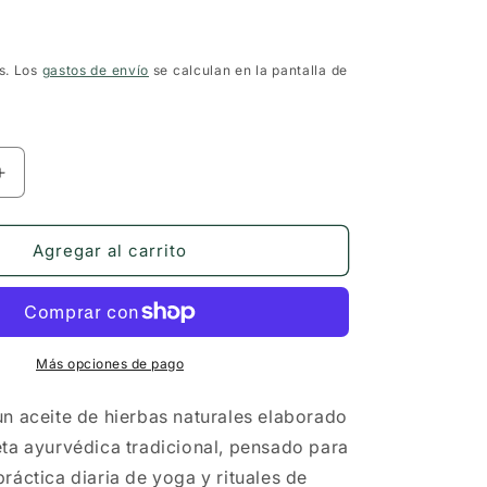
s. Los
gastos de envío
se calculan en la pantalla de
Aumentar
cantidad
para
Shadbindu
Agregar al carrito
Nasya
(aceite)
—
Holistic
Essentials
Más opciones de pago
n aceite de hierbas naturales elaborado
ta ayurvédica tradicional, pensado para
ráctica diaria de yoga y rituales de