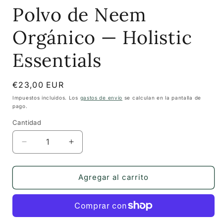
una
Polvo de Neem
ventana
modal
Orgánico — Holistic
Essentials
Precio
€23,00 EUR
habitual
Impuestos incluidos. Los
gastos de envío
se calculan en la pantalla de
pago.
Cantidad
Cantidad
Reducir
Aumentar
cantidad
cantidad
para
para
Polvo
Polvo
Agregar al carrito
de
de
Neem
Neem
Orgánico
Orgánico
—
—