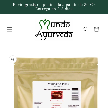
Ir
Envío gratis en península a partir de 80 € ·
directamente
Entrega en 2-3 días
al contenido
Carrito
Ir
directamente
a la
información
del producto