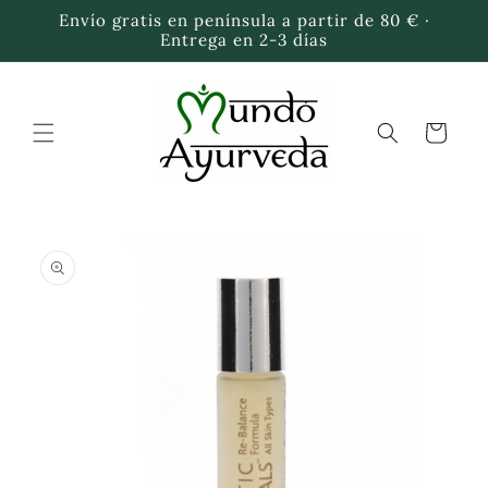
Ir
Envío gratis en península a partir de 80 € ·
directamente
Entrega en 2-3 días
al contenido
Carrito
Ir
directamente
a la
información
del producto