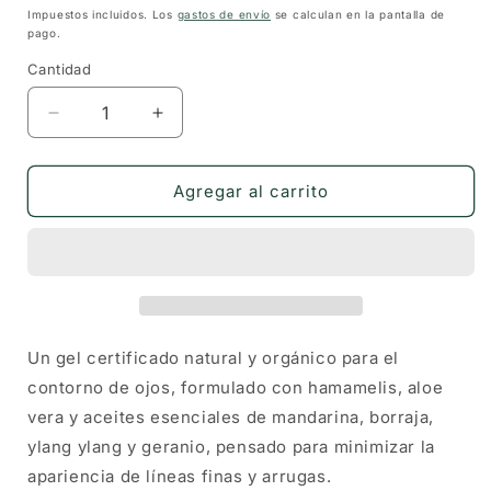
habitual
Impuestos incluidos. Los
gastos de envío
se calculan en la pantalla de
pago.
Cantidad
Cantidad
Reducir
Aumentar
cantidad
cantidad
para
para
Gel
Gel
Agregar al carrito
contorno
contorno
de
de
ojos
ojos
anti-
anti-
edad
edad
—
—
Holistic
Holistic
Un gel certificado natural y orgánico para el
Essentials
Essentials
contorno de ojos, formulado con hamamelis, aloe
vera y aceites esenciales de mandarina, borraja,
ylang ylang y geranio, pensado para minimizar la
apariencia de líneas finas y arrugas.