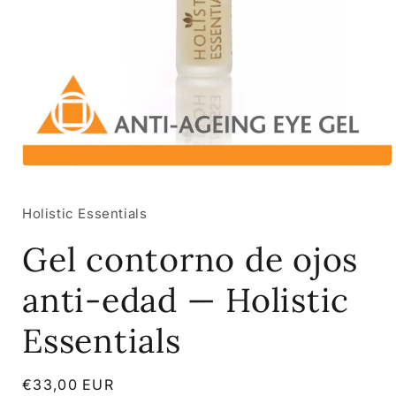
Abrir
elemento
multimedia
1
Holistic Essentials
en
una
Gel contorno de ojos
ventana
modal
anti-edad — Holistic
Essentials
Precio
€33,00 EUR