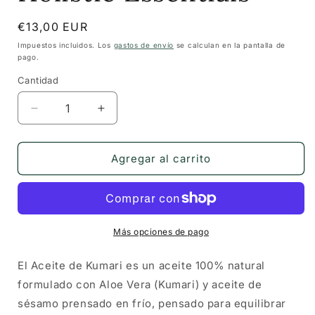
Precio
€13,00 EUR
habitual
Impuestos incluidos. Los
gastos de envío
se calculan en la pantalla de
pago.
Cantidad
Cantidad
Reducir
Aumentar
cantidad
cantidad
para
para
Aceite
Aceite
Agregar al carrito
de
de
Kumari
Kumari
—
—
Holistic
Holistic
Essentials
Essentials
Más opciones de pago
El Aceite de Kumari es un aceite 100% natural
formulado con Aloe Vera (Kumari) y aceite de
sésamo prensado en frío, pensado para equilibrar