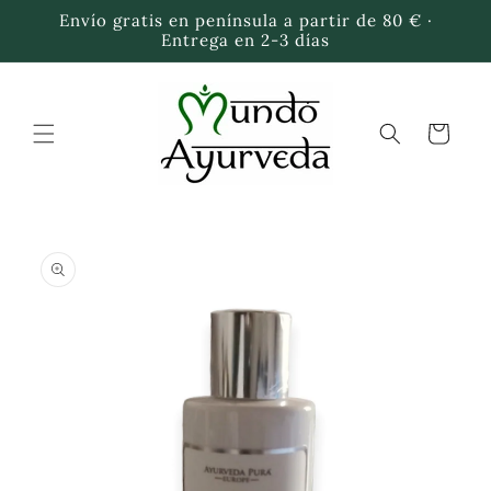
Ir
Envío gratis en península a partir de 80 € ·
directamente
Entrega en 2-3 días
al contenido
Carrito
Ir
directamente
a la
información
del producto