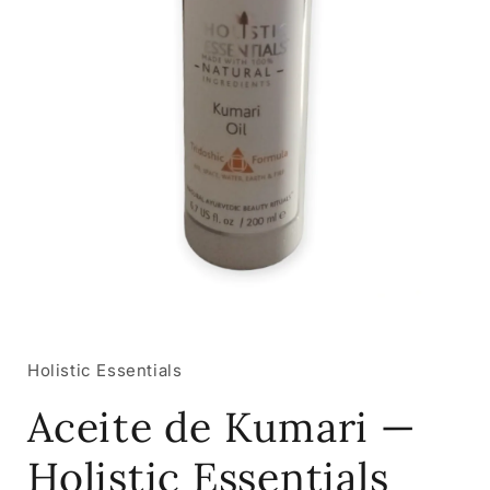
Abrir
elemento
multimedia
1
Holistic Essentials
en
una
Aceite de Kumari —
ventana
modal
Holistic Essentials