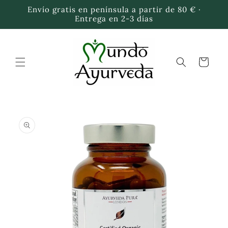
Ir
Envío gratis en península a partir de 80 € ·
directamente
Entrega en 2-3 días
al contenido
Carrito
Ir
directamente
a la
información
del producto