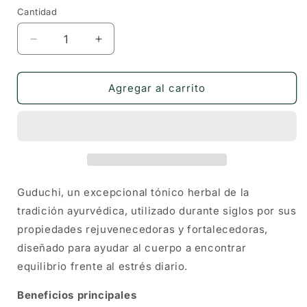
Cantidad
Cantidad
Reducir
Aumentar
cantidad
cantidad
para
para
Guduchi
Guduchi
Agregar al carrito
Orgánico
Orgánico
en
en
Cápsulas
Cápsulas
(60
(60
uds)
uds)
Guduchi, un excepcional tónico herbal de la
tradición ayurvédica, utilizado durante siglos por sus
propiedades rejuvenecedoras y fortalecedoras,
diseñado para ayudar al cuerpo a encontrar
equilibrio frente al estrés diario.
Beneficios principales