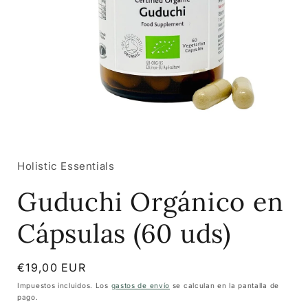
Abrir
elemento
multimedia
1
Holistic Essentials
en
una
Guduchi Orgánico en
ventana
modal
Cápsulas (60 uds)
Precio
€19,00 EUR
habitual
Impuestos incluidos. Los
gastos de envío
se calculan en la pantalla de
pago.