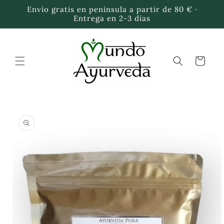
Ir
Envío gratis en península a partir de 80 € ·
directamente
Entrega en 2-3 días
al contenido
Carrito
Ir
directamente
a la
información
del producto