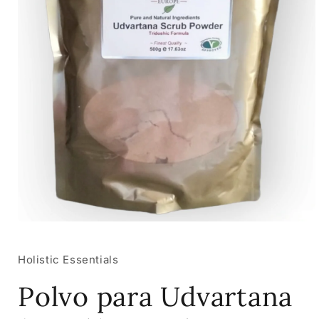
Abrir
elemento
multimedia
1
Holistic Essentials
en
una
Polvo para Udvartana
ventana
modal